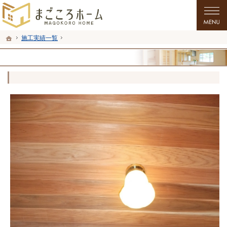
プロの目線からご提案。愛知県田原市の注文住宅・新築戸建てを手がける工務店な
愛知県田原市の新築・注文住宅・新築戸建てを手がける工務店ならまごころホーム
ホーム
施工実績一覧